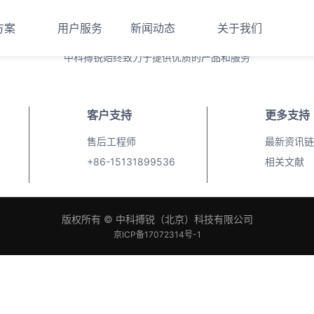
让脑健康长青
方案
用户服务
新闻动态
关于我们
中科搏锐始终致力于提供优质的产品和服务
客户支持
更多支持
售后工程师
最新资讯链
+86-15131899536
相关文献
版权所有 © 中科搏锐（北京）科技有限公司
京ICP备17072314号-1