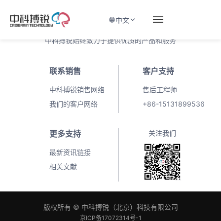
让脑健康长青
中文
中科搏锐始终致力于提供优质的产品和服务
联系销售
客户支持
中科搏锐销售网络
售后工程师
我们的客户网络
+86-15131899536
更多支持
关注我们
最新资讯链接
相关文献
版权所有 © 中科搏锐（北京）科技有限公司
京ICP备17072314号-1